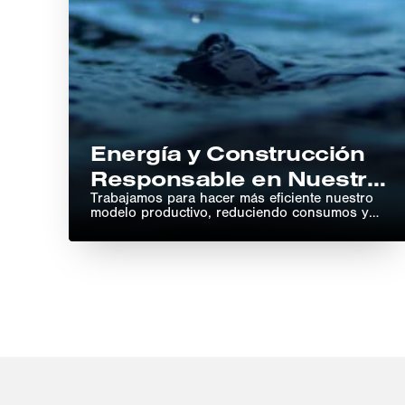
Energía y Construcción
Responsable en Nuestro
Origen
Trabajamos para hacer más eficiente nuestro
modelo productivo, reduciendo consumos y
mejorando la gestión de recursos.