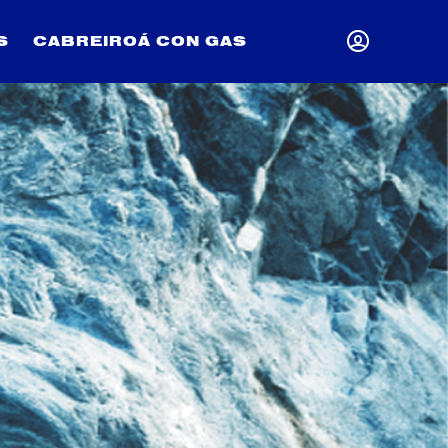
S
CABREIROÁ CON GAS
INICIAR SESI
se abre en una pestaña nueva