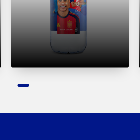
1
2
3
4
5
6
7
8
9
10
11
12
13
14