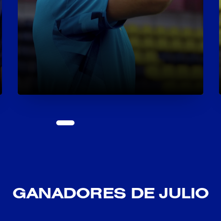
1
2
3
4
5
6
7
8
9
GANADORES DE JULIO