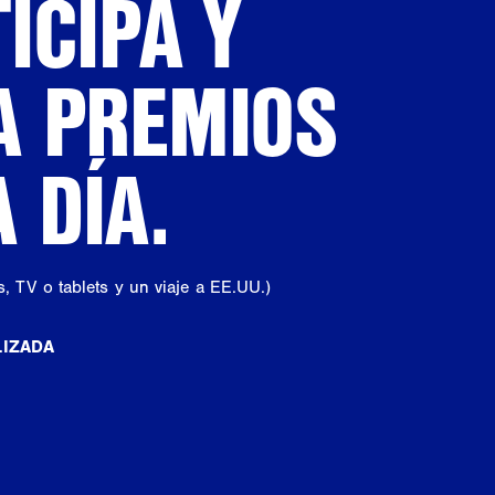
ICIPA Y
A PREMIOS
 DÍA.
, TV o tablets y un viaje a EE.UU.)
LIZADA