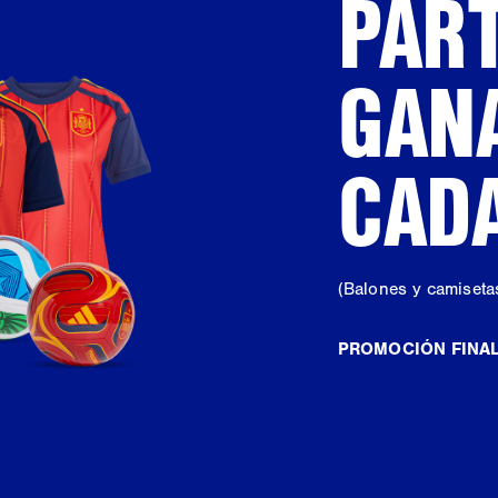
PART
GAN
CADA
(Balones y camisetas
PROMOCIÓN FINA