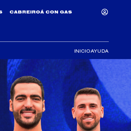
S
CABREIROÁ CON GAS
INICIAR SESI
se abre en una pestaña nueva
INICIO
AYUDA