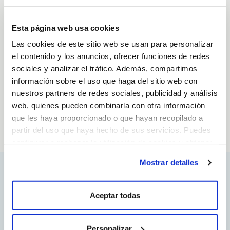
Esta página web usa cookies
Las cookies de este sitio web se usan para personalizar
el contenido y los anuncios, ofrecer funciones de redes
sociales y analizar el tráfico. Además, compartimos
En Galicia, el agua brota y
información sobre el uso que haga del sitio web con
nos transforma para siempre.
nuestros partners de redes sociales, publicidad y análisis
web, quienes pueden combinarla con otra información
Desde lo más profundo
que les haya proporcionado o que hayan recopilado a
de la naturaleza.
partir del uso que haya hecho de sus servicios. Puedes
configurar o rechazar la utilización de cookies u obtener
más información pulsando en “Mostrar detalles”
Mostrar detalles
Aceptar todas
Personalizar