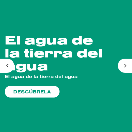
El agua de
la tierra del
agua
Anterior
Sig
El agua de la tierra del agua
HISTORIAS DE CABREIROÁ
PARTICIPA
DESCÚBRELA
DESCÚBRELA
DESCÚBRELA