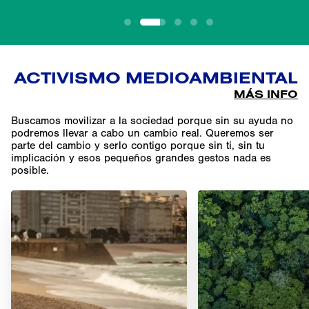
1
2
3
4
5
La Kids League
ACTIVISMO MEDIOAMBIENTAL
La Kids League
La Kids League
MÁS INFO
La Kids League
Carlos Sainz
Buscamos movilizar a la sociedad porque sin su ayuda no
podremos llevar a cabo un cambio real. Queremos ser
parte del cambio y serlo contigo porque sin ti, sin tu
implicación y esos pequeños grandes gestos nada es
posible.