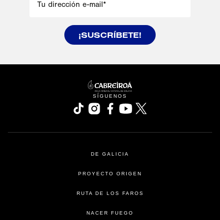
Tu dirección e-mail
*
¡SUSCRÍBETE!
se abre en una pestaña nueva
SÍGUENOS
se abre en una pestaña nueva
se abre en una pestaña nueva
se abre en una pestaña nueva
se abre en una pestaña nu
se abre en una pesta
DE GALICIA
PROYECTO ORIGEN
RUTA DE LOS FAROS
NACER FUEGO